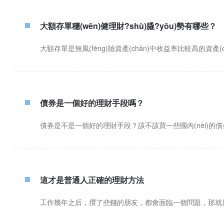
大額存單穩(wěn)健理財?shù)膬?yōu)勢有哪些？
大額存單是無風(fēng)險資產(chǎn)中收益率比較高的資產(chǎn
債券是一個好的理財手段嗎？
債券是不是一個好的理財手段？該不該買一些國內(nèi)的債券？
這才是普通人正確的理財方法
工作幾年之后，攢了些錢的朋友，都會面臨一個問題，那就是如