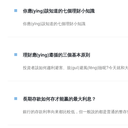
你應(yīng)該知道的七個理財小知識
你應(yīng)該知道的七個理財小知識
理財應(yīng)遵循的三個基本原則
投資者該如何趨利避害、規(guī)避風(fēng)險呢?今天就和大家
長期存款如何存才能贏的最大利息？
銀行的存款利率向來都比較低，但一般說的都是普通的整存整取