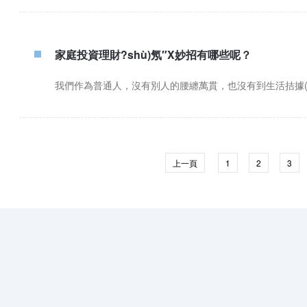
家庭投資理財?shù)氖″X妙招有哪些呢？
我們作為普通人，沒有別人的腰纏萬貫，也沒有到生活拮據(jù)
上一頁
1
2
3