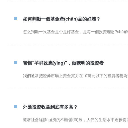
如何判斷一個基金產(chǎn)品的好壞？
怎么判斷一只基金是否是好基金，是每一個投資理財?shù)耐
警惕“羊群效應(yīng)”，做聰明的投資者
我們通常把證券市場上資金實力在10萬元以下的投資者稱為散戶
外匯投資收益到底有多高？
隨著社會經(jīng)濟的不斷發(fā)展，人們的生活水平逐步提高